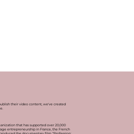
publish their video content, we've created
ce
.
anization that has supported over 20,000
urage entrepreneurship in France, the French
e produced the documentary film “Profession: