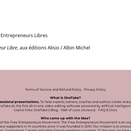
Entrepreneurs Libres
eur Libre
, aux éditions Alisio / Albin Michel
Terms of Service and Refund Policy
·
Privacy Policy
What is OneTake?
fessional presentations.
To help experts, trainers, coaches and authors create and 
eTake.AI, the first all-in-one video editing software powered by artificial intelligen
Useful links:
OneTake's Blog
·
Wall of Love (reviews)
·
FAQ & Docs
Who came up with the idea?
er of the Free Entrepreneurs Movement. The Free Entrepreneurs Movement is an org
ur supporters in 41 countries since it was founded in 2010. Our mission is to enco
um, Switzerland, Canada and other French-speaking countries. To this end, we hav