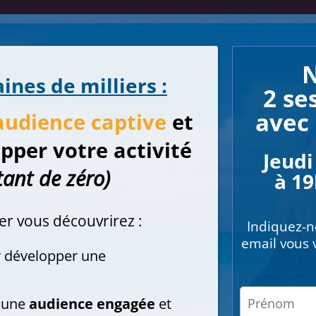
N
ines de milliers :
2 se
avec 
audience captive
et
pper votre activité
Jeudi
ant de zéro)
à 19
er vous découvrirez :
Indiquez-n
email vous v
 développer une
 une
audience engagée
et