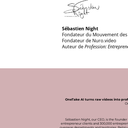
Sébastien Night
Fondateur du Mouvement des 
Fondateur de Nuro.video
Auteur de
Profession: Entrepren
OneTake AI turns raw videos into pro
On
Sébastien Night
, our CEO, is the found
entrepreneur clients and 300,000 entreprene
overseas departments and territories, Belgi