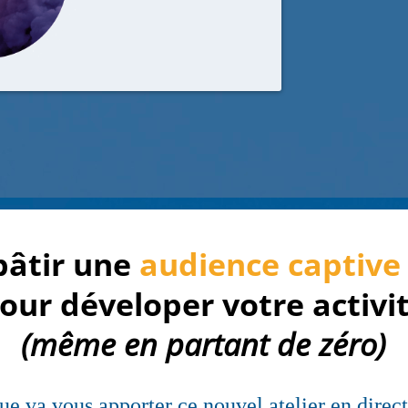
âtir une
audience captive
our déveloper votre activi
(même en partant de zéro)
ue va vous apporter ce nouvel atelier en direct