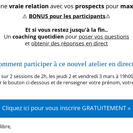
une
vraie relation
avec vos
prospects
pour
maxi
⚠️
BONUS pour les participants
⚠️
Et si vous restez jusqu'à la fin..
Un
coaching quotidien
pour
poser vos questions
et
obtenir des réponses en direct
mment participer à ce nouvel atelier en direc
a sur 2 sessions de 2h, les jeudi 2 et vendredi 3 mars à 19h0
 sur le bouton ci-dessous et de renseigner votre prénom, votr
Cliquez ici pour vous inscrire GRATUITEMENT »
libre,