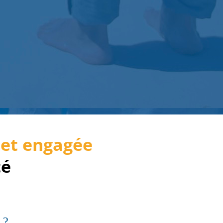
 et engagée
té
 ?