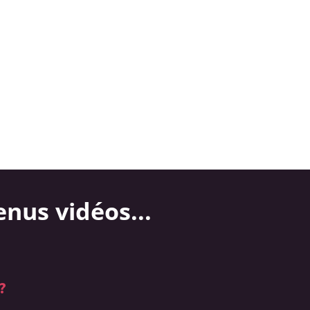
enus vidéos...
?