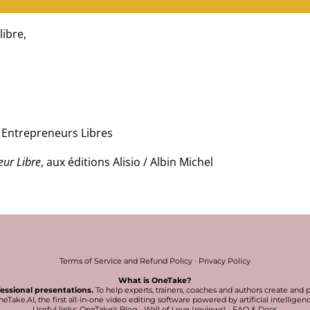
libre,
Entrepreneurs Libres
eur Libre
, aux éditions Alisio / Albin Michel
Terms of Service and Refund Policy
·
Privacy Policy
What is OneTake?
fessional presentations.
To help experts, trainers, coaches and authors create and 
eTake.AI, the first all-in-one video editing software powered by artificial intelligen
Useful links:
OneTake's Blog
·
Wall of Love (reviews)
·
FAQ & Docs