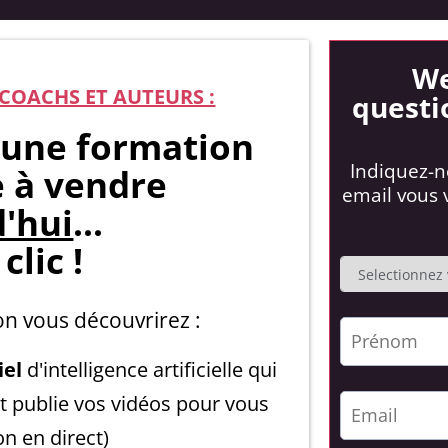
We
COACHS ET AUTEURS :
questi
une formation
Indiquez-n
e à vendre
email vous v
'hui
...
clic !
on vous découvrirez :
iel
d'intelligence artificielle qui
t publie vos vidéos pour vous
on en direct)