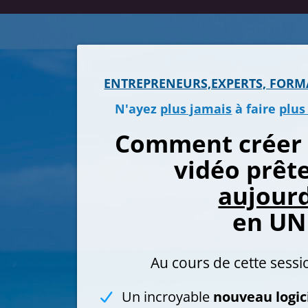
ENTREPRENEURS,EXPERTS, FORMA
N'ayez
plus jamais
à faire
plus
Comment créer 
vidéo prêt
aujourd
en UN 
Au cours de cette sessi
Un incroyable
nouveau logic