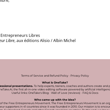
libre,
Entrepreneurs Libres
eur Libre
, aux éditions Alisio / Albin Michel
Terms of Service and Refund Policy
·
Privacy Policy
What is OneTake?
fessional presentations.
To help experts, trainers, coaches and authors create and 
eTake.AI, the first all-in-one video editing software powered by artificial intelligen
Useful links:
OneTake's Blog
·
Wall of Love (reviews)
·
FAQ & Docs
Who came up with the idea?
er of the Free Entrepreneurs Movement. The Free Entrepreneurs Movement is an org
ur supporters in 41 countries since it was founded in 2010. Our mission is to enco