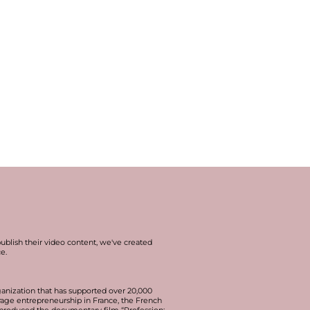
publish their video content, we've created
ce
.
anization that has supported over 20,000
urage entrepreneurship in France, the French