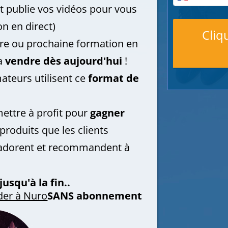
t publie vos vidéos pour vous
on en direct)
Cliq
e ou prochaine formation en
la
vendre dès aujourd'hui
!
ateurs utilisent ce
format de
ettre à profit pour
gagner
roduits que les clients
adorent et recommandent à
jusqu'à la fin..
er à Nuro
SANS abonnement