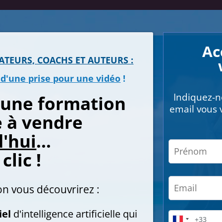
Ac
TEURS, COACHS ET AUTEURS :
 d'une prise pour une vidéo
!
Indiquez-n
une formation
email vous v
e à vendre
'hui
...
clic !
on vous découvrirez :
iel
d'intelligence artificielle qui