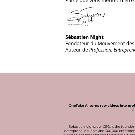
Parce que vous méritez d'être 
Sébastien Night
Fondateur du Mouvement des 
Auteur de
Profession: Entrepren
OneTake AI turns raw videos into pro
On
Sébastien Night
, our CEO, is the found
entrepreneur clients and 300,000 entreprene